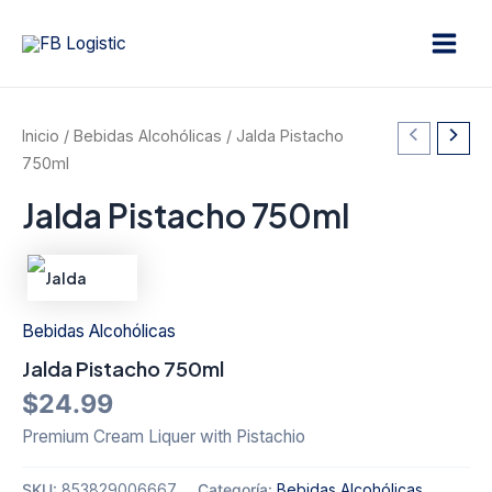
Ir
Main
al
Men
contenido
Inicio
/
Bebidas Alcohólicas
/ Jalda Pistacho
750ml
Jalda Pistacho 750ml
Bebidas Alcohólicas
Jalda Pistacho 750ml
$
24.99
Premium Cream Liquer with Pistachio
SKU:
853829006667
Categoría:
Bebidas Alcohólicas