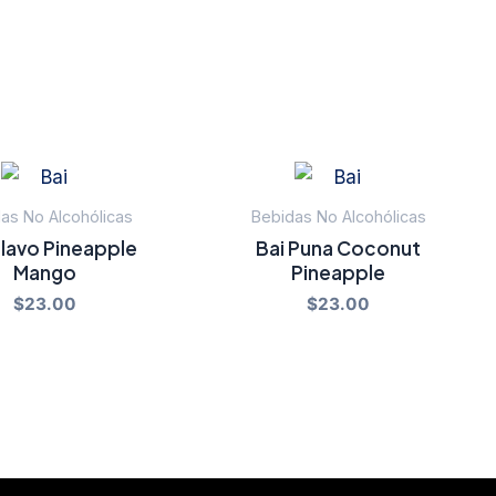
as No Alcohólicas
Bebidas No Alcohólicas
ilavo Pineapple
Bai Puna Coconut
Mango
Pineapple
$
23.00
$
23.00