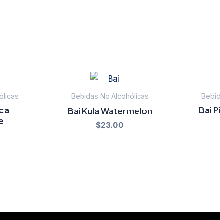
ólicas
Bebidas No Alcohólicas
Bebid
ica
Bai P
Bai Kula Watermelon
e
$
23.00